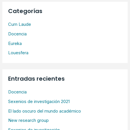
c
Categorías
a
r
Cum Laude
p
Docencia
o
Eureka
r
Louesfera
:
Entradas recientes
Docencia
Sexenios de investigación 2021
El lado oscuro del mundo académico
New research group
Sexenios de investigación