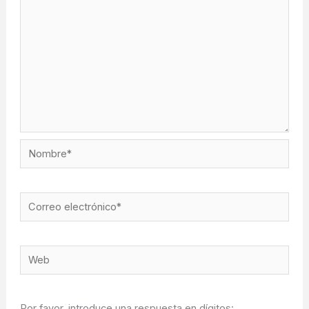
Nombre*
Correo
electrónico*
Web
Por favor, introduce una respuesta en dígitos: