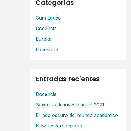
Categorías
a
r
Cum Laude
p
Docencia
o
Eureka
r
Louesfera
:
Entradas recientes
Docencia
Sexenios de investigación 2021
El lado oscuro del mundo académico
New research group