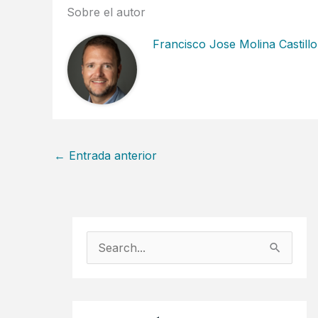
Sobre el autor
Francisco Jose Molina Castillo
←
Entrada anterior
B
u
s
c