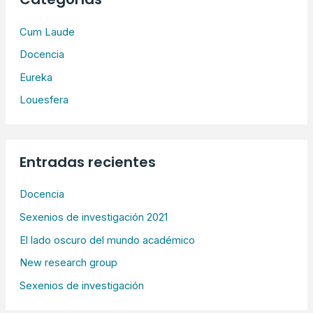
a
r
Cum Laude
p
Docencia
o
Eureka
r
Louesfera
:
Entradas recientes
Docencia
Sexenios de investigación 2021
El lado oscuro del mundo académico
New research group
Sexenios de investigación