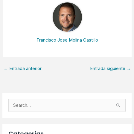
Francisco Jose Molina Castillo
←
Entrada anterior
Entrada siguiente
→
B
u
s
c
Categorías