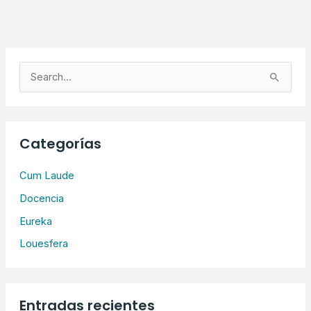
B
u
s
c
Categorías
a
r
Cum Laude
p
Docencia
o
Eureka
r
Louesfera
:
Entradas recientes