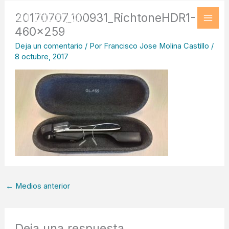
Ir
20170707_100931_RichtoneHDR1-
al
460×259
contenido
Deja un comentario
/ Por
Francisco Jose Molina Castillo
/
8 octubre, 2017
←
Medios anterior
Deja una respuesta