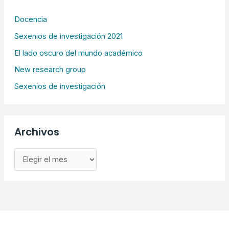
Docencia
Sexenios de investigación 2021
El lado oscuro del mundo académico
New research group
Sexenios de investigación
Archivos
A
r
c
h
i
v