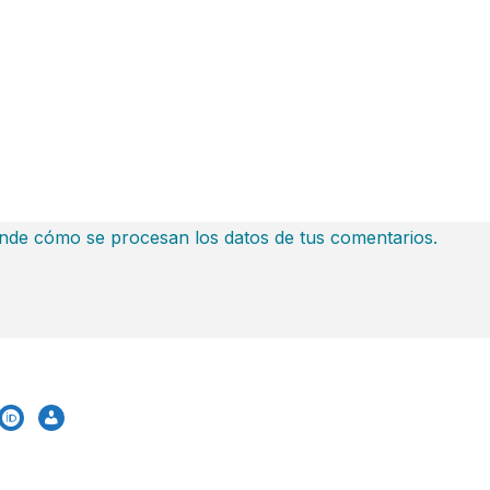
nde cómo se procesan los datos de tus comentarios.
le-
orcid
admin-
lar
users