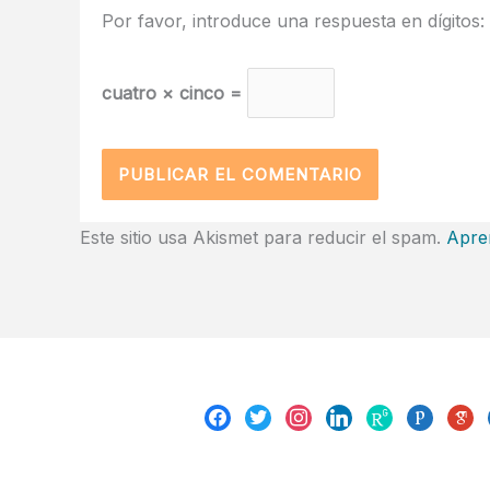
Por favor, introduce una respuesta en dígitos:
cuatro × cinco =
Este sitio usa Akismet para reducir el spam.
Apre
facebook
twitter
instagram
linkedin
researchgate
publons
goog
scho