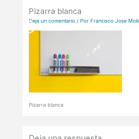
Ir
Pizarra blanca
al
Deja un comentario
/ Por
Francisco Jose Moli
contenido
Pizarra blanca
Deja una respuesta