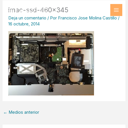
Ir
imac-ssd-460×345
al
Deja un comentario
/ Por
Francisco Jose Molina Castillo
/
contenido
16 octubre, 2014
←
Medios anterior