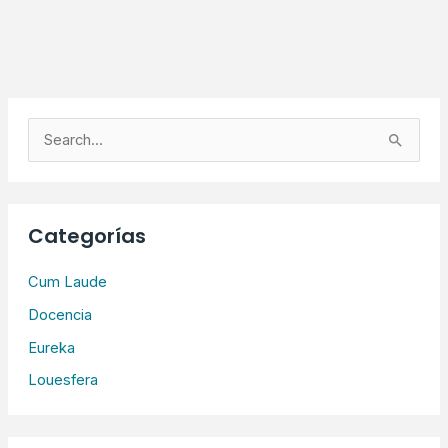
B
u
s
c
Categorías
a
r
Cum Laude
p
Docencia
o
Eureka
r
Louesfera
: