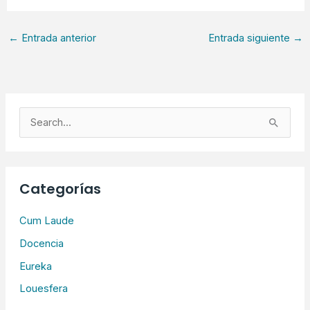
←
Entrada anterior
Entrada siguiente
→
B
u
s
c
Categorías
a
r
Cum Laude
p
Docencia
o
Eureka
r
Louesfera
: